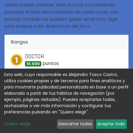
Usted puede obtener más puntos contestando
pruebas al final del contenido de cada curso. Los
puntos también se pueden ganar en el foro. Siga
este enlace a las directrices del foro.
Rangos
DOCTOR
punto
s
10.000
Esta web, cuyo responsable es Alejandro Tosco Castro,
MASTER
utiliza cookies propias y de terceros para fines analíticos y
punto
s
2.000
para mostrarte publicidad personalizada en base a un perfil
elaborado a partir de tus hábitos de navegación (por
APRENDIZ
ejemplo, páginas visitadas). Puedes aceptarlas todas,
rechazarlas o ver más información y configurar tus
punto
s
500
preferencias pulsando en "Quiero elegir".
ESTUDIANTE
Quiero elegir
Descartar todas
Aceptar todo
punto
s
100