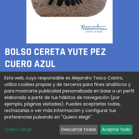
BOLSO CERETA YUTE PEZ
CUERO AZUL
100,00
€
Esta web, cuyo responsable es Alejandro Tosco Castro,
utiliza cookies propias y de terceros para fines analíticos y
para mostrarte publicidad personalizada en base a un perfil
elaborado a partir de tus hábitos de navegación (por
ejemplo, páginas visitadas). Puedes aceptarlas todas,
AGREGAR AL CARRITO
rechazarlas o ver más información y configurar tus
preferencias pulsando en "Quiero elegir".
Quiero elegir
Descartar todas
Aceptar todo
Bolso tipo cereta con motivo pez cuero azul y borlas