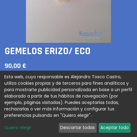
GEMELOS ERIZO/ ECO
90,00
€
Esta web, cuyo responsable es Alejandro Tosco Castro,
utiliza cookies propias y de terceros para fines analíticos y
para mostrarte publicidad personalizada en base a un perfil
AGREGAR AL CARRITO
elaborado a partir de tus hábitos de navegación (por
ejemplo, páginas visitadas). Puedes aceptarlas todas,
rechazarlas o ver más información y configurar tus
preferencias pulsando en "Quiero elegir".
Gemelos plata/ baño de oro con erizo eco
Quiero elegir
Descartar todas
Aceptar todo
Términos y condiciones