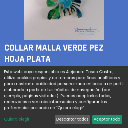
COLLAR MALLA VERDE PEZ
HOJA PLATA
120,00
€
Esta web, cuyo responsable es Alejandro Tosco Castro,
utiliza cookies propias y de terceros para fines analíticos y
para mostrarte publicidad personalizada en base a un perfil
elaborado a partir de tus hábitos de navegación (por
ejemplo, páginas visitadas). Puedes aceptarlas todas,
AGREGAR AL CARRITO
rechazarlas o ver más información y configurar tus
preferencias pulsando en "Quiero elegir".
Quiero elegir
Descartar todas
Aceptar todo
Collar en Malla titanio color verde con pez hoja
reproducción escultura del artista en plata y