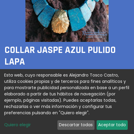
COLLAR JASPE AZUL PULIDO
LAPA
150,00
€
Esta web, cuyo responsable es Alejandro Tosco Castro,
utiliza cookies propias y de terceros para fines analíticos y
para mostrarte publicidad personalizada en base a un perfil
elaborado a partir de tus hábitos de navegación (por
ejemplo, páginas visitadas). Puedes aceptarlas todas,
AGREGAR AL CARRITO
rechazarlas o ver más información y configurar tus
preferencias pulsando en "Quiero elegir".
Quiero elegir
Descartar todas
Aceptar todo
Collar en Jaspe azul turquesa pulido con lapa pan de
oro