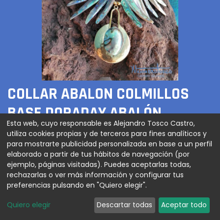
COLLAR ABALON COLMILLOS
BASE DORADAY ABALÓN
Esta web, cuyo responsable es Alejandro Tosco Castro,
utiliza cookies propias y de terceros para fines analíticos y
150,00
€
para mostrarte publicidad personalizada en base a un perfil
elaborado a partir de tus hábitos de navegación (por
ejemplo, páginas visitadas). Puedes aceptarlas todas,
rechazarlas o ver más información y configurar tus
AGREGAR AL CARRITO
preferencias pulsando en "Quiero elegir".
Quiero elegir
Descartar todas
Aceptar todo
Gargantilla colmillos de abalón con base dorada y