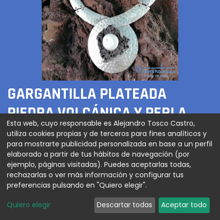
GARGANTILLA PLATEADA
PIEDRA VOLCÁNICA Y PERLA
Esta web, cuyo responsable es Alejandro Tosco Castro,
utiliza cookies propias y de terceros para fines analíticos y
120,00
€
para mostrarte publicidad personalizada en base a un perfil
elaborado a partir de tus hábitos de navegación (por
ejemplo, páginas visitadas). Puedes aceptarlas todas,
rechazarlas o ver más información y configurar tus
AGREGAR AL CARRITO
preferencias pulsando en "Quiero elegir".
Quiero elegir
Descartar todas
Aceptar todo
Gargantilla plateada con piedra volcánica y perla.