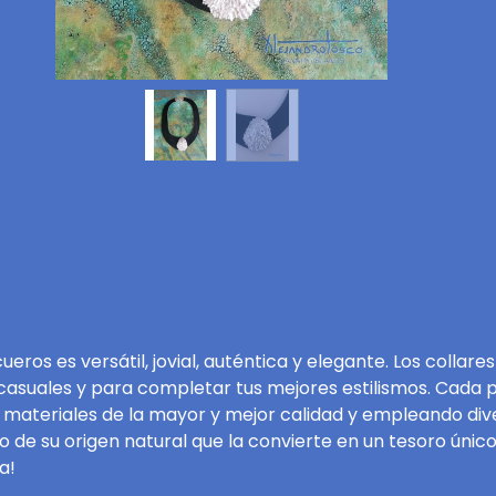
cueros es versátil, jovial, auténtica y elegante. Los col
uales y para completar tus mejores estilismos. Cada pi
ateriales de la mayor y mejor calidad y empleando divers
o de su origen natural que la convierte en un tesoro ún
a!