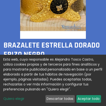
BRAZALETE ESTRELLA DORADO
ERIZO NEGRO
Esta web, cuyo responsable es Alejandro Tosco Castro,
utiliza cookies propias y de terceros para fines analíticos y
120,00
€
para mostrarte publicidad personalizada en base a un perfil
elaborado a partir de tus hábitos de navegación (por
ejemplo, páginas visitadas). Puedes aceptarlas todas,
rechazarlas o ver más información y configurar tus
AGREGAR AL CARRITO
preferencias pulsando en "Quiero elegir".
Quiero elegir
Descartar todas
Aceptar todo
Brazalete en forma de estrella de mar con erizo