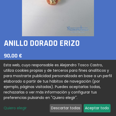
ANILLO DORADO ERIZO
90,00
€
Esta web, cuyo responsable es Alejandro Tosco Castro,
utiliza cookies propias y de terceros para fines analíticos y
para mostrarte publicidad personalizada en base a un perfil
AGREGAR AL CARRITO
elaborado a partir de tus hábitos de navegación (por
ejemplo, páginas visitadas). Puedes aceptarlas todas,
rechazarlas o ver más información y configurar tus
preferencias pulsando en "Quiero elegir".
Anillo baño de oro con erizo natural
Quiero elegir
Descartar todas
Aceptar todo
Términos y condiciones