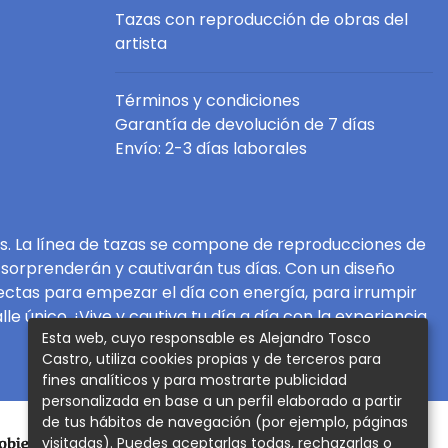
Tazas con reproducción de obras del
artista
Términos y condiciones
Garantía de devolución de 7 días
Envío: 2-3 días laborales
zas. La línea de tazas se compone de reproducciones de
s sorprenderán y cautivarán tus días. Con un diseño
fectas para empezar el día con energía, para irrumpir
 único. ¡Vive y cautiva tu día a día con la experiencia
Esta web, cuyo responsable es Alejandro Tosco
Castro, utiliza cookies propias y de terceros para
fines analíticos y para mostrarte publicidad
personalizada en base a un perfil elaborado a partir
de tus hábitos de navegación (por ejemplo, páginas
visitadas). Puedes aceptarlas todas, rechazarlas o