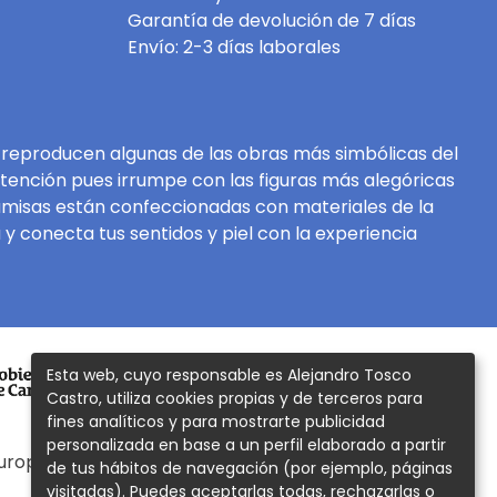
Garantía de devolución de 7 días
Envío: 2-3 días laborales
 reproducen algunas de las obras más simbólicas del
atención pues irrumpe con las figuras más alegóricas
 camisas están confeccionadas con materiales de la
 y conecta tus sentidos y piel con la experiencia
Esta web, cuyo responsable es Alejandro Tosco
Castro, utiliza cookies propias y de terceros para
fines analíticos y para mostrarte publicidad
personalizada en base a un perfil elaborado a partir
Europea – Next Generation EU
de tus hábitos de navegación (por ejemplo, páginas
visitadas). Puedes aceptarlas todas, rechazarlas o